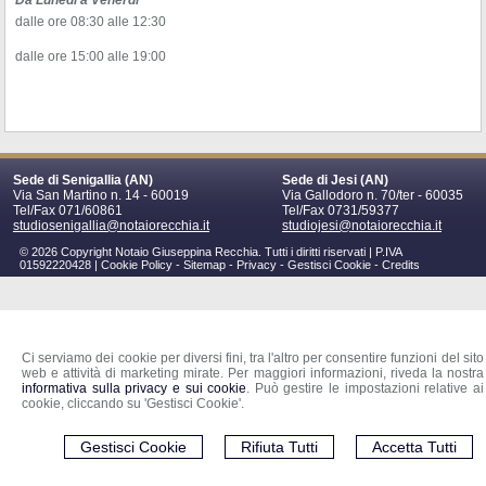
Da Lunedi a Venerdì
dalle ore 08:30 alle 12:30
dalle ore 15:00 alle 19:00
Sede di Senigallia (AN)
Sede di Jesi (AN)
Via San Martino n. 14 - 60019
Via Gallodoro n. 70/ter - 60035
Tel/Fax 071/60861
Tel/Fax 0731/59377
studiosenigallia@notaiorecchia.it
studiojesi@notaiorecchia.it
© 2026 Copyright Notaio Giuseppina Recchia. Tutti i diritti riservati | P.IVA
01592220428 |
Cookie Policy
-
Sitemap
-
Privacy
-
Gestisci Cookie
-
Credits
Ci serviamo dei cookie per diversi fini, tra l'altro per consentire funzioni del sito
web e attività di marketing mirate. Per maggiori informazioni, riveda la nostra
informativa sulla privacy e sui cookie
. Può gestire le impostazioni relative ai
cookie, cliccando su 'Gestisci Cookie'.
Gestisci Cookie
Rifiuta Tutti
Accetta Tutti